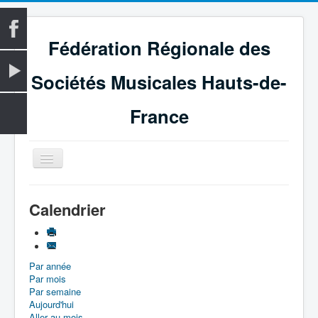
Fédération Régionale des
Sociétés Musicales Hauts-de-
France
Basculer
la
navigation
Accueil
Calendrier
La Fédération
Vie fédérale
Par année
Examens
Par mois
Le Magazine
Par semaine
Aujourd'hui
Les Médailles
Aller au mois