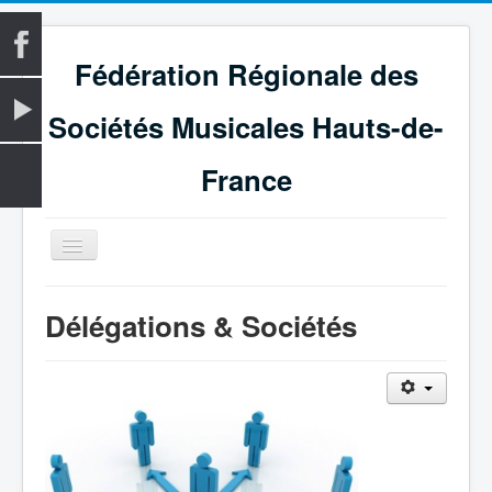
Fédération Régionale des
Sociétés Musicales Hauts-de-
France
Basculer
la
navigation
Accueil
Délégations & Sociétés
La Fédération
Vie fédérale
Examens
Le Magazine
Les Médailles