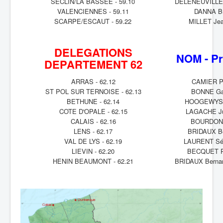
SECLIN/LA BASSEE - 59.10
DELENEUVILLE 
VALENCIENNES - 59.11
DANNA B
SCARPE/ESCAUT - 59.22
MILLET Jea
DELEGATIONS
NOM - P
DEPARTEMENT 62
ARRAS - 62.12
CAMIER Pi
ST POL SUR TERNOISE - 62.13
BONNE Gab
BETHUNE - 62.14
HOOGEWYS 
COTE D'OPALE - 62.15
LAGACHE Ju
CALAIS - 62.16
BOURDON 
LENS - 62.17
BRIDAUX Be
VAL DE LYS - 62.19
LAURENT Séb
LIEVIN - 62.20
BECQUET Pa
HENIN BEAUMONT - 62.21
BRIDAUX Bernard