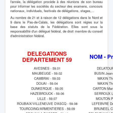
l'année, la délégation procède à des réunions de son bureau
pour informer les sociétés du secteur des examens, concours
nationaux, individuels, festivals de délégations, stages,...
Au nombre de 21 et à raison de 12 délégations dans le Nord et
9 dans le Pas-de-Calais, les délégations sont régies sur la
base des statuts de la Fédération. Elles sont sous la
responsabilité d'un délégué fédéral, de droit membre du conseil
d'administration fédéral.
DELEGATIONS
NOM - P
DEPARTEMENT 59
AVESNES - 59.01
DELATOUR
MAUBEUGE - 59.02
BUSIN Jean-
CAMBRAI - 59.03
WAXIN Thi
DOUAI - 59.04
WAXIN Thi
DUNKERQUE - 59.05
CARTON Mari
HAZEBROUCK - 59.06
SERROUX L
LILLE - 59.07
MOUTON Pa
ROUBAIX/VILLENEUVE D'ASCQ - 59.08
LEFEBVRE Do
TOURCOING/ARMENTIERES - 59.09
BRUNEEL Chr