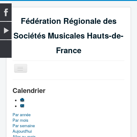
Fédération Régionale des
Sociétés Musicales Hauts-de-
France
Basculer
la
navigation
Accueil
Calendrier
La Fédération
Vie fédérale
Par année
Examens
Par mois
Le Magazine
Par semaine
Aujourd'hui
Les Médailles
Aller au mois