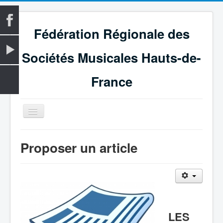
Fédération Régionale des
Sociétés Musicales Hauts-de-
France
Basculer
la
navigation
Accueil
Proposer un article
La Fédération
Vie fédérale
Examens
Le Magazine
LES
Les Médailles