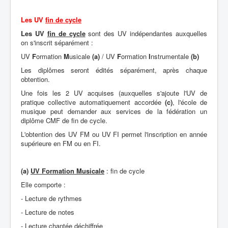
Les UV
fin de cycle
Les UV
fin de cycle
sont des UV indépendantes auxquelles
on s'inscrit séparément :
UV
F
ormation
M
usicale
(a)
/ UV
F
ormation
I
nstrumentale
(b)
Les diplômes seront édités séparément, après chaque
obtention.
Une fois les 2 UV acquises (auxquelles s'ajoute l'UV de
pratique collective automatiquement accordée
(c)
, l'école de
musique peut demander aux services de la fédération un
diplôme CMF de fin de cycle.
L'obtention des UV FM ou UV FI permet l'inscription en année
supérieure en FM ou en FI.
(a)
UV Formation Musicale
: fin de cycle
Elle comporte :
- Lecture de rythmes
- Lecture de notes
- Lecture chantée déchiffrée