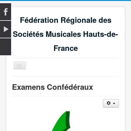
Fédération Régionale des
Sociétés Musicales Hauts-de-
France
Basculer
la
navigation
Accueil
Examens Confédéraux
La Fédération
Vie fédérale
Examens
Le Magazine
Les Médailles