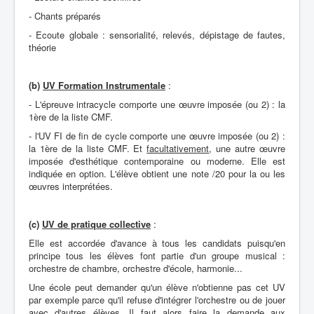
- Chants préparés
- Ecoute globale : sensorialité, relevés, dépistage de fautes,
théorie
(b)
UV Formation Instrumentale
:
- L'épreuve intracycle comporte une œuvre imposée (ou 2) : la
1ère de la liste CMF.
- l'UV FI de fin de cycle comporte une œuvre imposée (ou 2) :
la 1ère de la liste CMF. Et
facultativement
, une autre œuvre
imposée d'esthétique contemporaine ou moderne. Elle est
indiquée en option. L'élève obtient une note /20 pour la ou les
œuvres interprétées.
(c)
UV de pratique collective
:
Elle est accordée d'avance à tous les candidats puisqu'en
principe tous les élèves font partie d'un groupe musical :
orchestre de chambre, orchestre d'école, harmonie...
Une école peut demander qu'un élève n'obtienne pas cet UV
par exemple parce qu'il refuse d'intégrer l'orchestre ou de jouer
avec d'autres élèves. Il faut alors faire la demande aux