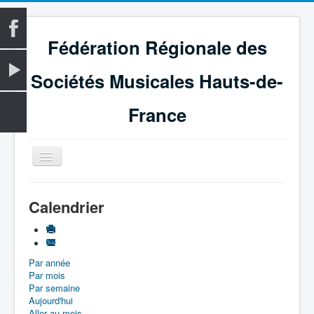
Fédération Régionale des
Sociétés Musicales Hauts-de-
France
Basculer
la
navigation
Accueil
Calendrier
La Fédération
Vie fédérale
Par année
Examens
Par mois
Le Magazine
Par semaine
Aujourd'hui
Les Médailles
Aller au mois