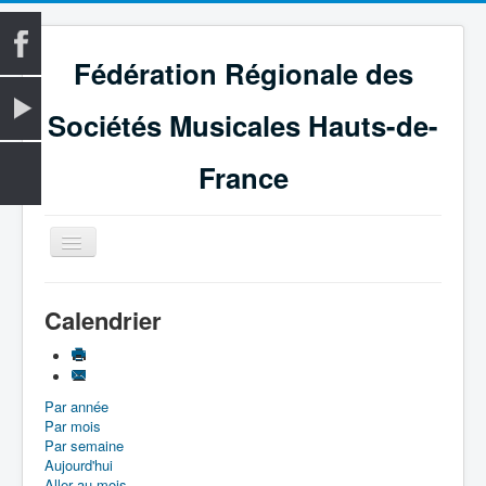
Fédération Régionale des
Sociétés Musicales Hauts-de-
France
Basculer
la
navigation
Accueil
Calendrier
La Fédération
Vie fédérale
Par année
Examens
Par mois
Le Magazine
Par semaine
Aujourd'hui
Les Médailles
Aller au mois