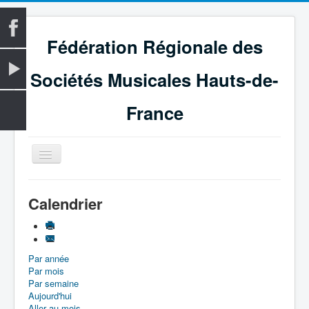
Fédération Régionale des
Sociétés Musicales Hauts-de-
France
Basculer
la
navigation
Accueil
Calendrier
La Fédération
Vie fédérale
Par année
Examens
Par mois
Le Magazine
Par semaine
Aujourd'hui
Les Médailles
Aller au mois