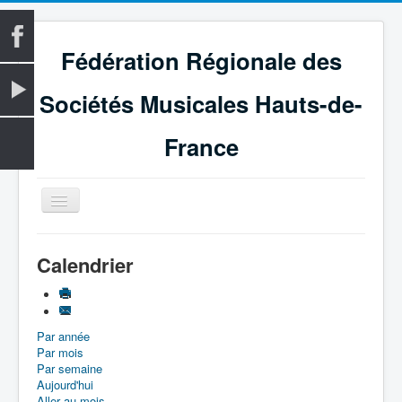
Fédération Régionale des
Sociétés Musicales Hauts-de-
France
Basculer
la
navigation
Accueil
Calendrier
La Fédération
Vie fédérale
Par année
Examens
Par mois
Le Magazine
Par semaine
Aujourd'hui
Les Médailles
Aller au mois