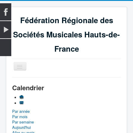
Fédération Régionale des
Sociétés Musicales Hauts-de-
France
Basculer
la
navigation
Accueil
Calendrier
La Fédération
Vie fédérale
Par année
Examens
Par mois
Le Magazine
Par semaine
Aujourd'hui
Les Médailles
Aller au mois