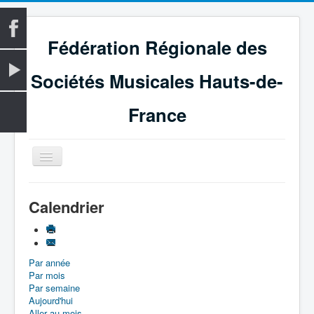
Fédération Régionale des
Sociétés Musicales Hauts-de-
France
Basculer
la
navigation
Accueil
Calendrier
La Fédération
Vie fédérale
Par année
Examens
Par mois
Le Magazine
Par semaine
Aujourd'hui
Les Médailles
Aller au mois