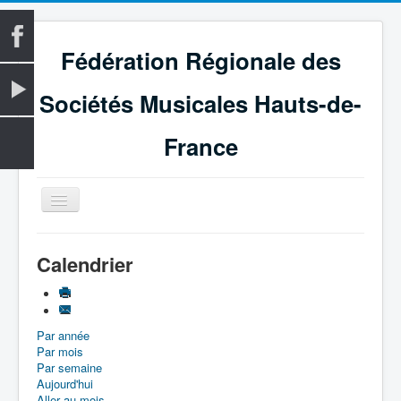
Fédération Régionale des
Sociétés Musicales Hauts-de-
France
Basculer
la
navigation
Accueil
Calendrier
La Fédération
Vie fédérale
Par année
Examens
Par mois
Le Magazine
Par semaine
Aujourd'hui
Les Médailles
Aller au mois