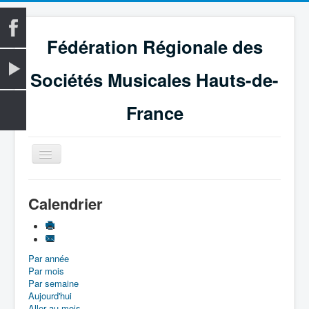
Fédération Régionale des
Sociétés Musicales Hauts-de-
France
Basculer
la
navigation
Accueil
Calendrier
La Fédération
Vie fédérale
Par année
Examens
Par mois
Le Magazine
Par semaine
Aujourd'hui
Les Médailles
Aller au mois