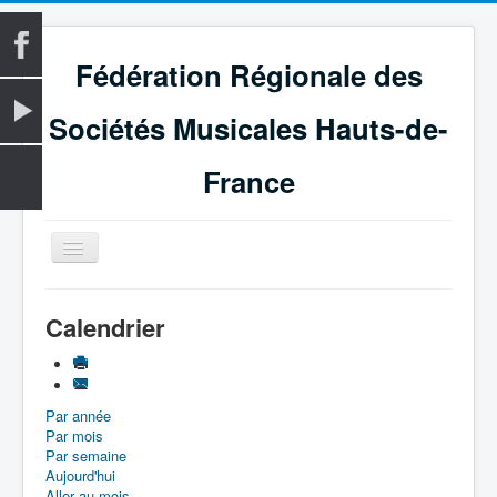
Fédération Régionale des
Sociétés Musicales Hauts-de-
France
Basculer
la
navigation
Accueil
Calendrier
La Fédération
Vie fédérale
Par année
Examens
Par mois
Le Magazine
Par semaine
Aujourd'hui
Les Médailles
Aller au mois