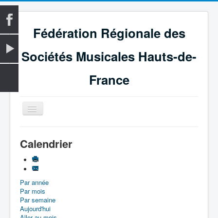
Fédération Régionale des
Sociétés Musicales Hauts-de-
France
Basculer
la
navigation
Accueil
Calendrier
La Fédération
Vie fédérale
Par année
Examens
Par mois
Le Magazine
Par semaine
Aujourd'hui
Les Médailles
Aller au mois