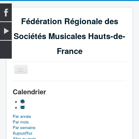
Fédération Régionale des
Sociétés Musicales Hauts-de-
France
Basculer
la
navigation
Accueil
Calendrier
La Fédération
Vie fédérale
Par année
Examens
Par mois
Le Magazine
Par semaine
Aujourd'hui
Les Médailles
Aller au mois