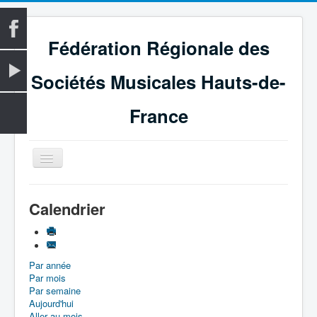
Fédération Régionale des
Sociétés Musicales Hauts-de-
France
Basculer
la
navigation
Accueil
Calendrier
La Fédération
Vie fédérale
Par année
Examens
Par mois
Le Magazine
Par semaine
Aujourd'hui
Les Médailles
Aller au mois