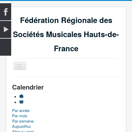
Fédération Régionale des
Sociétés Musicales Hauts-de-
France
Basculer
la
navigation
Accueil
Calendrier
La Fédération
Vie fédérale
Par année
Examens
Par mois
Le Magazine
Par semaine
Aujourd'hui
Les Médailles
Aller au mois