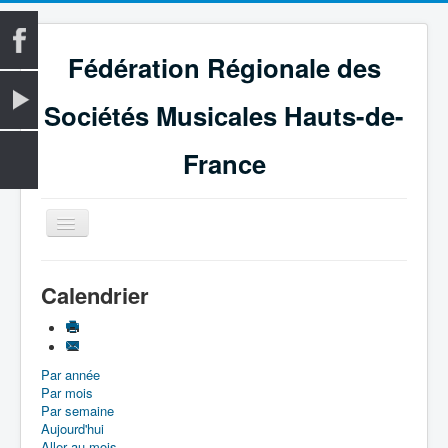
Fédération Régionale des
Sociétés Musicales Hauts-de-
France
Basculer
la
navigation
Accueil
Calendrier
La Fédération
Vie fédérale
Par année
Examens
Par mois
Le Magazine
Par semaine
Aujourd'hui
Les Médailles
Aller au mois