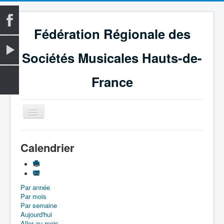
Fédération Régionale des
Sociétés Musicales Hauts-de-
France
Basculer
la
navigation
Accueil
Calendrier
La Fédération
Vie fédérale
Par année
Examens
Par mois
Le Magazine
Par semaine
Aujourd'hui
Les Médailles
Aller au mois